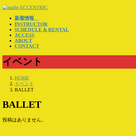
コ
ナ
ン
ビ
新着情報
テ
ゲ
INSTRUCTOR
ン
ー
SCHEDULE & RENTAL
ツ
シ
ACCESS
へ
ョ
ABOUT
ス
ン
CONTACT
キ
に
ッ
移
イベント
プ
動
HOME
イベント
BALLET
BALLET
投稿はありません。