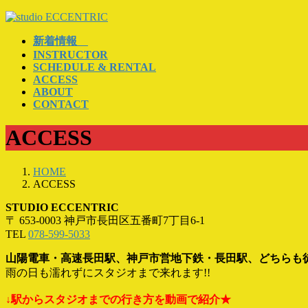
コ
ナ
ン
ビ
新着情報
テ
ゲ
INSTRUCTOR
ン
ー
SCHEDULE & RENTAL
ツ
シ
ACCESS
へ
ョ
ABOUT
ス
ン
CONTACT
キ
に
ACCESS
ッ
移
プ
動
HOME
ACCESS
STUDIO ECCENTRIC
〒 653-0003 神戸市長田区五番町7丁目6-1
TEL
078-599-5033
山陽電車・高速長田駅、神戸市営地下鉄・長田駅、どちらも
雨の日も濡れずにスタジオまで来れます!!
↓駅からスタジオまでの行き方を動画で紹介★