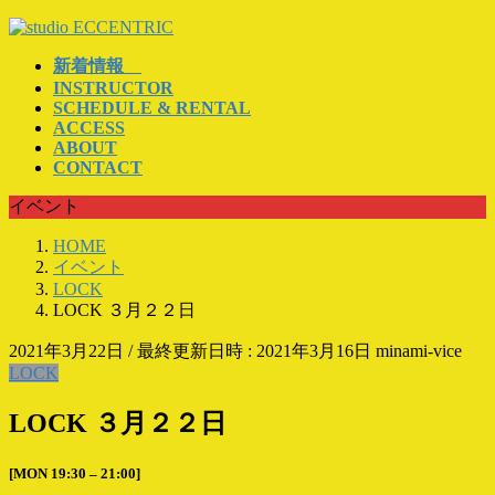
コ
ナ
ン
ビ
新着情報
テ
ゲ
INSTRUCTOR
ン
ー
SCHEDULE & RENTAL
ツ
シ
ACCESS
へ
ョ
ABOUT
ス
ン
CONTACT
キ
に
イベント
ッ
移
プ
動
HOME
イベント
LOCK
LOCK ３月２２日
2021年3月22日
/ 最終更新日時 :
2021年3月16日
minami-vice
LOCK
LOCK ３月２２日
[MON 19:30 – 21:00]