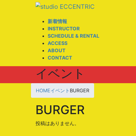
コ
ナ
ン
ビ
テ
ゲ
新着情報
ン
ー
INSTRUCTOR
ツ
シ
SCHEDULE & RENTAL
へ
ョ
ACCESS
ス
ン
ABOUT
キ
に
CONTACT
ッ
移
イベント
プ
動
HOME
イベント
BURGER
BURGER
投稿はありません。